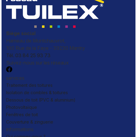
Siège social
Hameau de Montchauvrot,
100 Rue de la Faye - 39230 Mantry
Tél. 03 84 25 93 73
Suivez-nous sur les réseaux
services
Traitement des toitures
Isolation de combles & toitures
Dessous de toit (PVC & aluminium)
Photovoltaïque
Fenêtres de toit
Couverture & zinguerie
informations
Qui sommes-nous ?