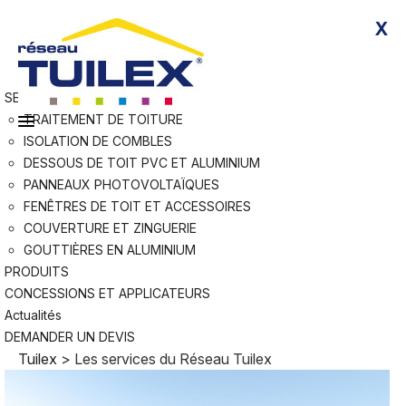
Skip
Rejoindre Tuilex
X
to
Devenir applicateur agréé
content
Nous contacter
RÉSEAU
SERVICES
TRAITEMENT DE TOITURE
ISOLATION DE COMBLES
DESSOUS DE TOIT PVC ET ALUMINIUM
PANNEAUX PHOTOVOLTAÏQUES
FENÊTRES DE TOIT ET ACCESSOIRES
COUVERTURE ET ZINGUERIE
GOUTTIÈRES EN ALUMINIUM
PRODUITS
CONCESSIONS ET APPLICATEURS
Actualités
DEMANDER UN DEVIS
Tuilex
>
Les services du Réseau Tuilex