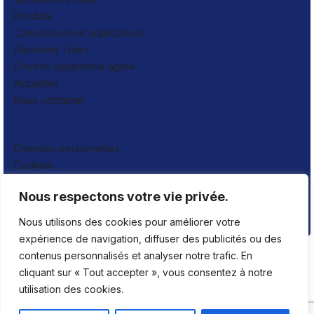
Produits
Concessions et applicateurs
Rejoindre Tuilex
Devenir applicateur agréé
Actualités
Nous contacter
Données personnelles
Cookies
Mentions légales
Nous respectons votre vie privée.
Plan de site
Publigo 2026
Nous utilisons des cookies pour améliorer votre
expérience de navigation, diffuser des publicités ou des
contenus personnalisés et analyser notre trafic. En
cliquant sur « Tout accepter », vous consentez à notre
utilisation des cookies.