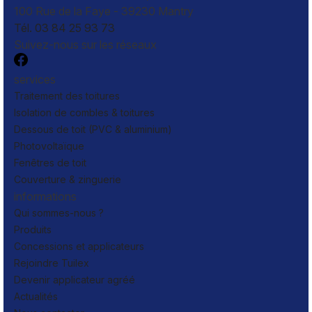
100 Rue de la Faye - 39230 Mantry
Tél. 03 84 25 93 73
Suivez-nous sur les réseaux
services
Traitement des toitures
Isolation de combles & toitures
Dessous de toit (PVC & aluminium)
Photovoltaïque
Fenêtres de toit
Couverture & zinguerie
informations
Qui sommes-nous ?
Produits
Concessions et applicateurs
Rejoindre Tuilex
Devenir applicateur agréé
Actualités