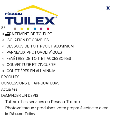
Skip
Rejoindre Tuilex
X
to
Devenir applicateur agréé
content
Nous contacter
RÉSEAU
SERVICES
TRAITEMENT DE TOITURE
ISOLATION DE COMBLES
DESSOUS DE TOIT PVC ET ALUMINIUM
PANNEAUX PHOTOVOLTAÏQUES
FENÊTRES DE TOIT ET ACCESSOIRES
COUVERTURE ET ZINGUERIE
GOUTTIÈRES EN ALUMINIUM
PRODUITS
CONCESSIONS ET APPLICATEURS
Actualités
DEMANDER UN DEVIS
Tuilex
>
Les services du Réseau Tuilex
>
Photovoltaïque : produisez votre propre électricité avec
le Réseau Tuilex