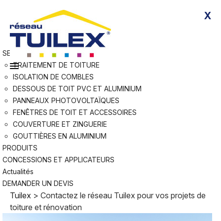
Skip
Rejoindre Tuilex
X
to
Devenir applicateur agréé
content
Nous contacter
RÉSEAU
SERVICES
TRAITEMENT DE TOITURE
ISOLATION DE COMBLES
DESSOUS DE TOIT PVC ET ALUMINIUM
PANNEAUX PHOTOVOLTAÏQUES
FENÊTRES DE TOIT ET ACCESSOIRES
COUVERTURE ET ZINGUERIE
GOUTTIÈRES EN ALUMINIUM
PRODUITS
CONCESSIONS ET APPLICATEURS
Actualités
DEMANDER UN DEVIS
Tuilex
>
Contactez le réseau Tuilex pour vos projets de
toiture et rénovation