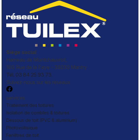
Siège social
Hameau de Montchauvrot,
100 Rue de la Faye - 39230 Mantry
Tél. 03 84 25 93 73
Suivez-nous sur les réseaux
services
Traitement des toitures
Isolation de combles & toitures
Dessous de toit (PVC & aluminium)
Photovoltaïque
Fenêtres de toit