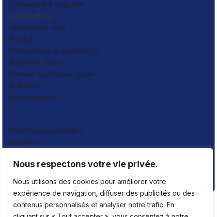
Couverture & zinguerie
informations
Qui sommes-nous ?
Produits
Concessions et applicateurs
Rejoindre Tuilex
Devenir applicateur agréé
Actualités
Nous contacter
Données personnelles
Cookies
Mentions légales
Nous respectons votre vie privée.
Plan de site
Publigo 2026
Nous utilisons des cookies pour améliorer votre
expérience de navigation, diffuser des publicités ou des
contenus personnalisés et analyser notre trafic. En
cliquant sur « Tout accepter », vous consentez à notre