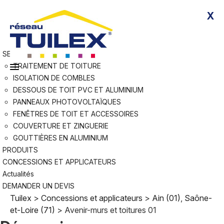
Skip
Rejoindre Tuilex
X
to
Devenir applicateur agréé
content
Nous contacter
RÉSEAU
SERVICES
TRAITEMENT DE TOITURE
ISOLATION DE COMBLES
DESSOUS DE TOIT PVC ET ALUMINIUM
PANNEAUX PHOTOVOLTAÏQUES
FENÊTRES DE TOIT ET ACCESSOIRES
COUVERTURE ET ZINGUERIE
GOUTTIÈRES EN ALUMINIUM
PRODUITS
CONCESSIONS ET APPLICATEURS
Actualités
DEMANDER UN DEVIS
Tuilex
>
Concessions et applicateurs
>
Ain (01)
,
Saône-
et-Loire (71)
>
Avenir-murs et toitures 01